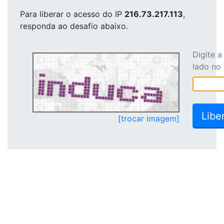
Para liberar o acesso
do IP
216.73.217.113
,
responda ao desafio abaixo.
Digite 
lado no
[trocar imagem]