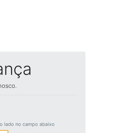
ança
nosco.
ao lado no campo abaixo