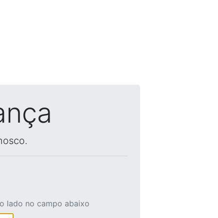
ança
nosco.
ao lado no campo abaixo