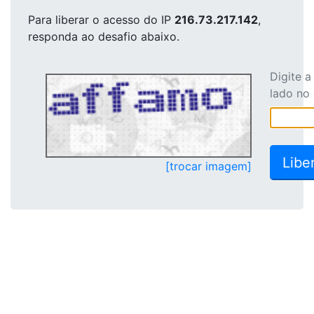
Para liberar o acesso
do IP
216.73.217.142
,
responda ao desafio abaixo.
Digite 
lado no
[trocar imagem]