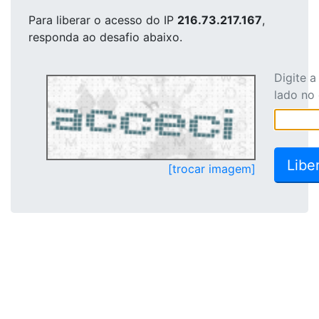
Para liberar o acesso
do IP
216.73.217.167
,
responda ao desafio abaixo.
Digite 
lado no
[trocar imagem]