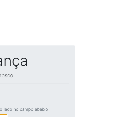
ança
nosco.
ao lado no campo abaixo