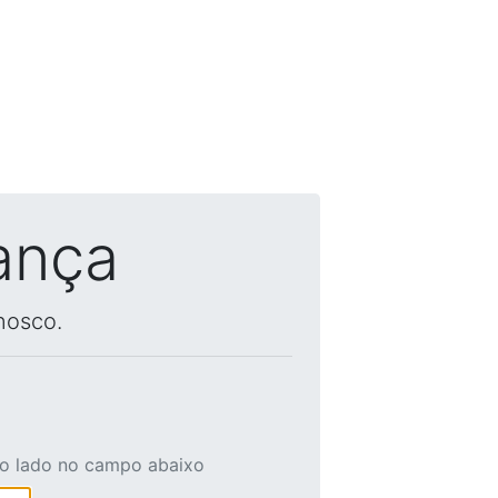
ança
nosco.
ao lado no campo abaixo