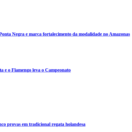
a Holland Beker
Ponta Negra e marca fortalecimento da modalidade no Amazonas
ata e o Flamengo leva o Campeonato
vence a 1ª Copa Sabesp Femin
nco provas em tradicional regata holandesa