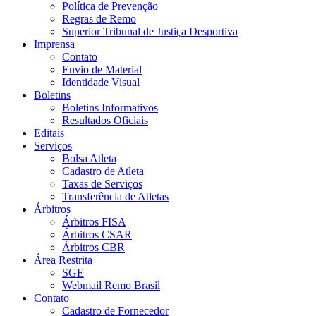
Política de Prevenção
Regras de Remo
Superior Tribunal de Justiça Desportiva
Imprensa
Contato
Envio de Material
Identidade Visual
Boletins
Boletins Informativos
Resultados Oficiais
Editais
Serviços
Bolsa Atleta
Cadastro de Atleta
Taxas de Serviços
Transferência de Atletas
Árbitros
Árbitros FISA
Árbitros CSAR
Árbitros CBR
Área Restrita
SGE
Webmail Remo Brasil
Contato
Cadastro de Fornecedor