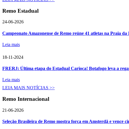
Remo Estadual
Em Amsterdã
24-06-2026
Cinco vitórias para o Brasil na Regat
Campeonato Amazonense de Remo reúne 41 atletas na Praia da 
Leia mais
18-11-2024
FRERJ: Última etapa do Estadual Carioca! Botafogo leva a reg
Leia mais
LEIA MAIS NOTÍCIAS >>
Remo Internacional
Novo patrocínio da CBR
Rio de Janeiro 
21-06-2026
Seleção Brasileira de Remo mostra força em Amsterdã e vence ci