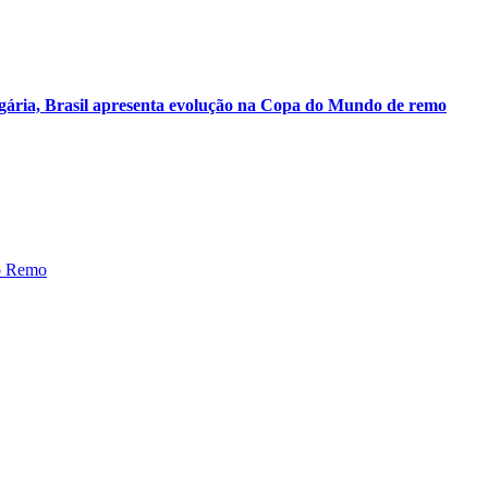
lgária, Brasil apresenta evolução na Copa do Mundo de remo
e transparência no site com hi
ais