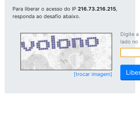
Para liberar o acesso
do IP
216.73.216.215
,
responda ao desafio abaixo.
Digite 
lado no
[trocar imagem]