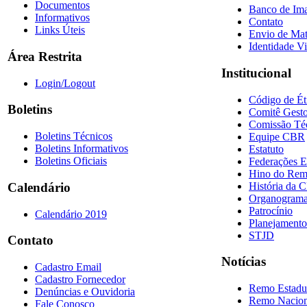
Documentos
Banco de Im
Informativos
Contato
Links Úteis
Envio de Mat
Identidade Vi
Área Restrita
Institucional
Login/Logout
Código de Ét
Boletins
Comitê Gesto
Comissão Té
Boletins Técnicos
Equipe CBR
Boletins Informativos
Estatuto
Boletins Oficiais
Federações E
Hino do Re
História da 
Calendário
Organogram
Patrocínio
Calendário 2019
Planejamento
STJD
Contato
Notícias
Cadastro Email
Cadastro Fornecedor
Remo Estadu
Denúncias e Ouvidoria
Remo Nacion
Fale Conosco