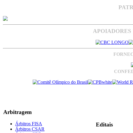
PAT
APOIADORES 
FORNEC
CONFED
Arbitragem
Árbitros FISA
Editais
Árbitros CSAR