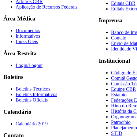
Árbitros CBR
Editais CBR
Aplicação de Recursos Federais
Editais Exter
Área Médica
Imprensa
Documentos
Banco de Im
Informativos
Contato
Links Úteis
Envio de Mat
Identidade Vi
Área Restrita
Institucional
Login/Logout
Código de Ét
Boletins
Comitê Gesto
Comissão Té
Boletins Técnicos
Equipe CBR
Boletins Informativos
Estatuto
Boletins Oficiais
Federações E
Hino do Re
História da 
Calendário
Organogram
Patrocínio
Calendário 2019
Planejamento
STJD
Contato