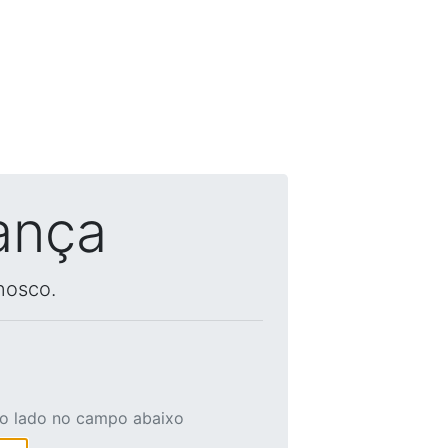
ança
nosco.
ao lado no campo abaixo