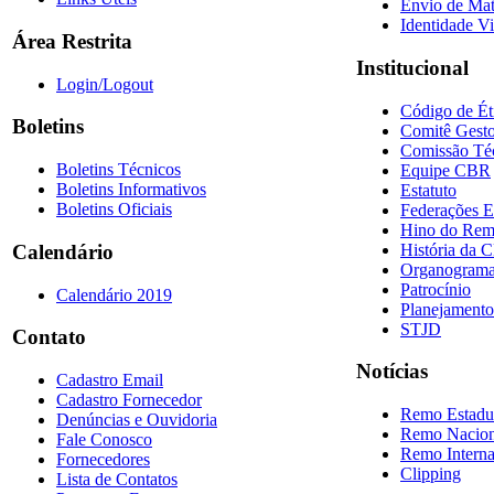
Envio de Mat
Identidade Vi
Área Restrita
Institucional
Login/Logout
Código de Ét
Boletins
Comitê Gesto
Comissão Té
Boletins Técnicos
Equipe CBR
Boletins Informativos
Estatuto
Boletins Oficiais
Federações E
Hino do Re
História da 
Calendário
Organogram
Patrocínio
Calendário 2019
Planejamento
STJD
Contato
Notícias
Cadastro Email
Cadastro Fornecedor
Remo Estadu
Denúncias e Ouvidoria
Remo Nacion
Fale Conosco
Remo Interna
Fornecedores
Clipping
Lista de Contatos