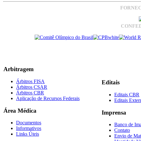
FORNEC
CONFED
Arbitragem
Árbitros FISA
Editais
Árbitros CSAR
Árbitros CBR
Editais CBR
Aplicação de Recursos Federais
Editais Exter
Área Médica
Imprensa
Documentos
Banco de Im
Informativos
Contato
Links Úteis
Envio de Mat