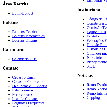
Identidade Vi
Área Restrita
Institucional
Login/Logout
Código de Ét
Boletins
Comitê Gesto
Comissão Té
Boletins Técnicos
Equipe CBR
Boletins Informativos
Estatuto
Boletins Oficiais
Federações E
Hino do Re
História da 
Calendário
Organogram
Patrocínio
Calendário 2019
Planejamento
STJD
Contato
Notícias
Cadastro Email
Cadastro Fornecedor
Remo Estadu
Denúncias e Ouvidoria
Remo Nacion
Fale Conosco
Remo Interna
Fornecedores
Clipping
Lista de Contatos
Perguntas Frequentes