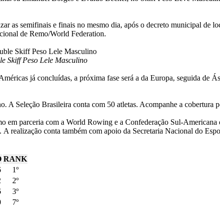
zar as semifinais e finais no mesmo dia, após o decreto municipal de l
acional de Remo/World Federation.
 Skiff Peso Lele Masculino
Américas já concluídas, a próxima fase será a da Europa, seguida de Ás
. A Seleção Brasileira conta com 50 atletas. Acompanhe a cobertura 
o em parceria com a World Rowing e a Confederação Sul-Americana de
. A realização conta também com apoio da Secretaria Nacional do Es
O
RANK
6
1º
2
2º
6
3º
0
7º