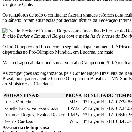
Uruguai e Chile.
Os remadores de todo o continente fizeram grandes esforços para reali
no sábado, foram adiantadas por decisão técnica da Federação Intern
Evaldo Becker e Emanuel Borges com a medalha de bronze do Double
O Pré-Olímpico do Rio encerra a segunda etapa continental. África e 
disputadas no Pré-Olímpico Mundial, em Lucerna, em maio.
Mas na Lagoa ainda tem disputa: vem aí o Campeonato Sul-Americano
As competições são organizados pela Confederação Brasileira de Rem
Brasil, uma parceria entre Comitê Olímpico do Brasil e a TVN Sports
do Ministério da Cidadania.
PROVAS FINAIS
PROVA
RESULTADO
TEMP
Lucas Verthein
M1x
1º Lugar Final A
07:24.8
Isabelle Falck, Vanessa Cozzi
LW2x
2º Lugar Final A
07:34.6
Emanuel Borges, Evaldo Becker
LM2x
3º Lugar Final A
06:40.3
Beatriz Cardoso
W1x
1º Lugar Final B
08:47.7
Assessoria de Imprensa