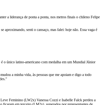
er a liderança de ponta a ponta, nos metros finais o chileno Felipe
 se aproximando, senti o cansaço, mas falei: hoje não. Essa vaga é
que é o único latino-americano com medalha em um Mundial Júnior
e mudou a minha vida, às pessoas que me apoiam e digo a todo
des.”
eso Leve Feminino (LW2x) Vanessa Cozzi e Isabelle Falck perdeu a
 ficaram em terceiro (LM2x), superados por representantes de