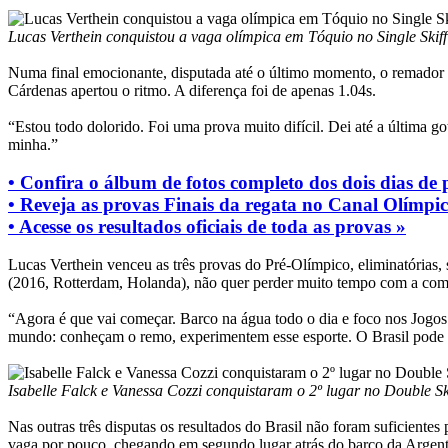
Lucas Verthein conquistou a vaga olímpica em Tóquio no Single Skif
Numa final emocionante, disputada até o último momento, o remador ca
Cárdenas apertou o ritmo. A diferença foi de apenas 1.04s.
“Estou todo dolorido. Foi uma prova muito difícil. Dei até a última g
minha.”
• Confira o álbum de fotos completo dos dois dias de 
• Reveja as provas Finais da regata no Canal Olímpic
• Acesse os resultados oficiais de toda as provas »
Lucas Verthein venceu as três provas do Pré-Olímpico, eliminatórias
(2016, Rotterdam, Holanda), não quer perder muito tempo com a com
“Agora é que vai começar. Barco na água todo o dia e foco nos Jogos
mundo: conheçam o remo, experimentem esse esporte. O Brasil pode t
Isabelle Falck e Vanessa Cozzi conquistaram o 2º lugar no Double S
Nas outras três disputas os resultados do Brasil não foram suficient
vaga por pouco, chegando em segundo lugar atrás do barco da Argent