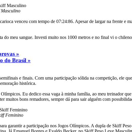
f Masculino
rioca venceu com tempo de 07:24:86. Apesar de largar na frente e mant
ota do meu sangue. Investi muito nos 1000 metros e no final vi o chileno
provas »
o do Brasil »
, semifinais e finais. Com uma participação sólida na competição, ele 
emoração histórica.
 Olímpicos. Eu dedico essa vaga à minha família, ao meu treinador qu
er muitos bons remadores, sempre dá para sair alguém com possibilida
kiff Feminino
es para garantir a participação nos Jogos Olímpicos. A dupla de Skiff P
ina. Já Emanuel Borges e Evaldo Becker, no Skiff Peso Leve Masculino