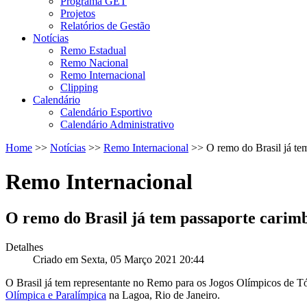
Programa GET
Projetos
Relatórios de Gestão
Notícias
Remo Estadual
Remo Nacional
Remo Internacional
Clipping
Calendário
Calendário Esportivo
Calendário Administrativo
Home
>>
Notícias
>>
Remo Internacional
>>
O remo do Brasil já te
Remo Internacional
O remo do Brasil já tem passaporte carim
Detalhes
Criado em Sexta, 05 Março 2021 20:44
O Brasil já tem representante no Remo para os Jogos Olímpicos de Tóq
Olímpica e Paralímpica
na Lagoa, Rio de Janeiro.