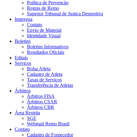
Política de Prevenção
Regras de Remo
Superior Tribunal de Justiça Desportiva
Imprensa
Contato
Envio de Material
Identidade Visual
Boletins
Boletins Informativos
Resultados Oficiais
Editais
Serviços
Bolsa Atleta
Cadastro de Atleta
Taxas de Serviços
Transferência de Atletas
Árbitros
Árbitros FISA
Árbitros CSAR
Árbitros CBR
Área Restrita
SGE
Webmail Remo Brasil
Contato
Cadastro de Fornecedor