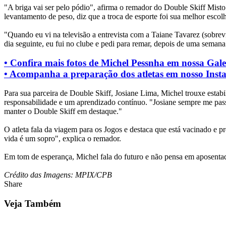
"A briga vai ser pelo pódio", afirma o remador do Double Skiff Mist
levantamento de peso, diz que a troca de esporte foi sua melhor escol
"Quando eu vi na televisão a entrevista com a Taiane Tavarez (sobre
dia seguinte, eu fui no clube e pedi para remar, depois de uma sema
• Confira mais fotos de Michel Pessnha em nossa Gal
• Acompanha a preparação dos atletas em nosso Inst
Para sua parceira de Double Skiff, Josiane Lima, Michel trouxe estab
responsabilidade e um aprendizado contínuo. "Josiane sempre me pass
manter o Double Skiff em destaque."
O atleta fala da viagem para os Jogos e destaca que está vacinado e
vida é um sopro", explica o remador.
Em tom de esperança, Michel fala do futuro e não pensa em aposentad
Crédito das Imagens: MPIX/CPB
Share
Veja Também