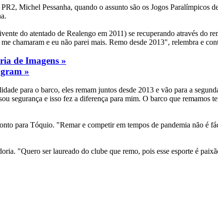
o PR2, Michel Pessanha, quando o assunto são os Jogos Paralímpicos de
ha.
vivente do atentado de Realengo em 2011) se recuperando através do rem
na me chamaram e eu não parei mais. Remo desde 2013", relembra e con
eria de Imagens »
agram »
ilidade para o barco, eles remam juntos desde 2013 e vão para a segun
ou segurança e isso fez a diferença para mim. O barco que remamos tem 
 pronto para Tóquio. "Remar e competir em tempos de pandemia não é fá
oria. "Quero ser laureado do clube que remo, pois esse esporte é paixã