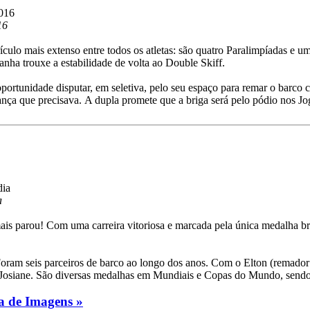
16
rículo mais extenso entre todos os atletas: são quatro Paralimpíadas 
anha trouxe a estabilidade de volta ao Double Skiff.
unidade disputar, em seletiva, pelo seu espaço para remar o barco com
ança que precisava. A dupla promete que a briga será pelo pódio nos J
a
s parou! Com uma carreira vitoriosa e marcada pela única medalha bra
 Foram seis parceiros de barco ao longo dos anos. Com o Elton (remad
a Josiane. São diversas medalhas em Mundiais e Copas do Mundo, send
ia de Imagens »