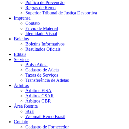
Política de Prevenção
Regras de Remo
Superior Tribunal de Justiça Desportiva
Imprensa
Contato
Envio de Material
Identidade Visual
Boletins
Boletins Informativos
Resultados Oficiais
Editais
Serviços
Bolsa Atleta
Cadastro de Atleta
Taxas de Serviços
Transferência de Atletas
Árbitros
Árbitros FISA
Árbitros CSAR
Árbitros CBR
Área Restrita
SGE
Webmail Remo Brasil
Contato
Cadastro de Fornecedor