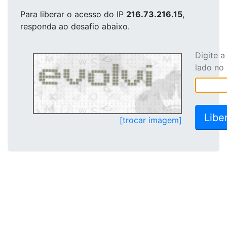
Para liberar o acesso
do IP
216.73.216.15
,
responda ao desafio abaixo.
Digite 
lado no
[trocar imagem]