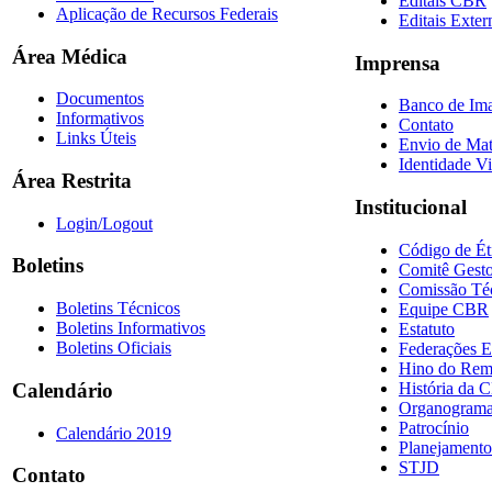
Editais CBR
Aplicação de Recursos Federais
Editais Exter
Área Médica
Imprensa
Documentos
Banco de Im
Informativos
Contato
Links Úteis
Envio de Mat
Identidade Vi
Área Restrita
Institucional
Login/Logout
Código de Ét
Boletins
Comitê Gesto
Comissão Té
Boletins Técnicos
Equipe CBR
Boletins Informativos
Estatuto
Boletins Oficiais
Federações E
Hino do Re
História da 
Calendário
Organogram
Patrocínio
Calendário 2019
Planejamento
STJD
Contato