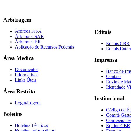
Arbitragem
Árbitros FISA
Editais
Árbitros CSAR
Árbitros CBR
Editais CBR
Aplicação de Recursos Federais
Editais Exter
Área Médica
Imprensa
Documentos
Banco de Im
Informativos
Contato
Links Úteis
Envio de Mat
Identidade Vi
Área Restrita
Institucional
Login/Logout
Código de Ét
Boletins
Comitê Gesto
Comissão Té
Boletins Técnicos
Equipe CBR
Boletins Informativos
Estatuto