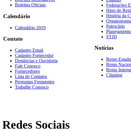
Boletins Oficiais
Federações E
Hino do Re
História da 
Calendário
Organogram
Patrocínio
Calendário 2019
Planejamento
STJD
Contato
Notícias
Cadastro Email
Cadastro Fornecedor
Remo Estadu
Denúncias e Ouvidoria
Remo Nacion
Fale Conosco
Remo Interna
Fornecedores
Clipping
Lista de Contatos
Perguntas Frequentes
Trabalhe Conosco
Redes Sociais