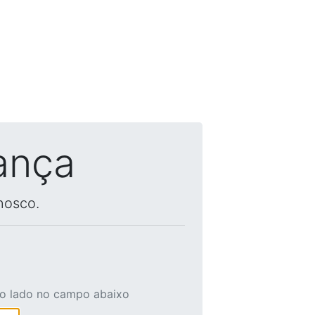
ança
nosco.
ao lado no campo abaixo