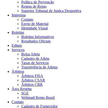
Política de Prevenção
Regras de Remo
Superior Tribunal de Justiça Desportiva
Imprensa
Contato
Envio de Material
Identidade Visual
Boletins
Boletins Informativos
Resultados Oficiais
Editais
Serviços
Bolsa Atleta
Cadastro de Atleta
Taxas de Serviços
Transferência de Atletas
Árbitros
Árbitros FISA
Árbitros CSAR
Árbitros CBR
Área Restrita
SGE
Webmail Remo Brasil
Contato
Cadastro de Fornecedor