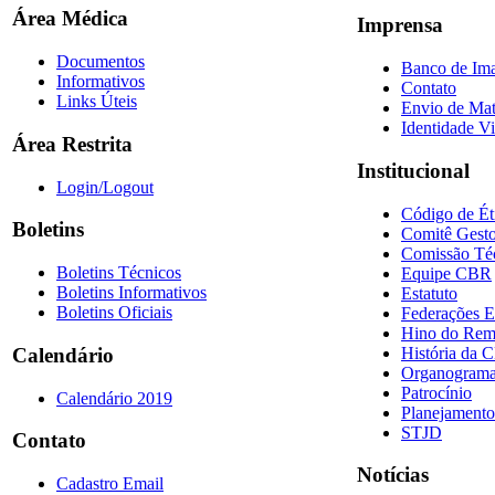
Área Médica
Imprensa
Documentos
Banco de Im
Informativos
Contato
Links Úteis
Envio de Mat
Identidade Vi
Área Restrita
Institucional
Login/Logout
Código de Ét
Boletins
Comitê Gesto
Comissão Té
Boletins Técnicos
Equipe CBR
Boletins Informativos
Estatuto
Boletins Oficiais
Federações E
Hino do Re
História da 
Calendário
Organogram
Patrocínio
Calendário 2019
Planejamento
STJD
Contato
Notícias
Cadastro Email