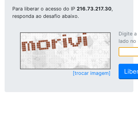
Para liberar o acesso
do IP
216.73.217.30
,
responda ao desafio abaixo.
Digite 
lado no
[trocar imagem]