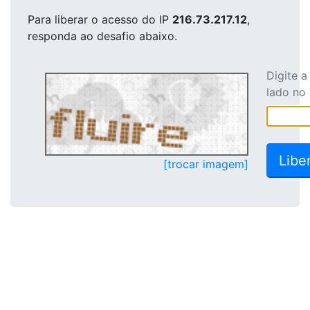
Para liberar o acesso
do IP
216.73.217.12
,
responda ao desafio abaixo.
Digite 
lado no
[trocar imagem]