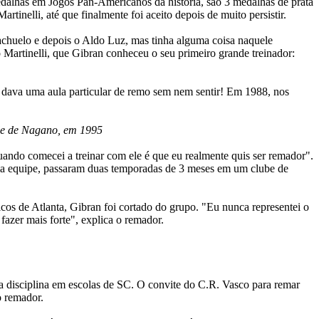
edalhas em Jogos Pan-Americanos da história, são 3 medalhas de prata
inelli, até que finalmente foi aceito depois de muito persistir.
iachuelo e depois o Aldo Luz, mas tinha alguma coisa naquele
 Martinelli, que Gibran conheceu o seu primeiro grande treinador:
 dava uma aula particular de remo sem nem sentir! Em 1988, nos
ade de Nagano, em 1995
uando comecei a treinar com ele é que eu realmente quis ser remador".
sma equipe, passaram duas temporadas de 3 meses em um clube de
cos de Atlanta, Gibran foi cortado do grupo. "Eu nunca representei o
fazer mais forte", explica o remador.
da disciplina em escolas de SC. O convite do C.R. Vasco para remar
o remador.