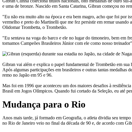
Gibran Cunha coleciona títulos nacionais, oito medalhas de ouro sul
e uma de bronze. Nascido em Santa Catarina, Gibran começou no remo ao
"Eu não era muito alto na época e era bem magro, acho que foi por is
vermelho e preto do Martinelli que me fez persistir em remar usando 
Olidomar Trombetta, o Trombetão.
"Eu sentava na voga do barco e ele no lugar do timoneiro, bem em f
tornamos Campeões Brasileiros Júnior com ele como nosso treinador",
Gibran vai além e explica o papel fundamental de Trombetão em sua hi
Após algumas participações em brasileiros e outras tantas medalhas 
remo no Japão em 95 e 96.
Mas foi em 1996 que aconteceu um dos maiores desafios à resiliência 
Brasil em Jogos Olímpicos. Quando fui cortado da Seleção, eu até pens
Mudança para o Rio
Anos mais tarde, já formado em Geografia, o atleta dividia seu tempo
no Rio de Janeiro veio no final da década de 90 e, de acordo com Gibr