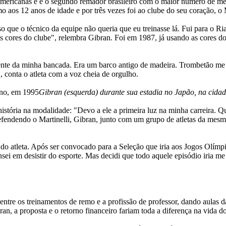
-americanas e é o segundo remador brasileiro com o maior número de m
s 12 anos de idade e por três vezes foi ao clube do seu coração, o Mart
so que o técnico da equipe não queria que eu treinasse lá. Fui para o R
as cores do clube", relembra Gibran. Foi em 1987, já usando as cores do
rente da minha bancada. Era um barco antigo de madeira. Trombetão me
 conta o atleta com a voz cheia de orgulho.
Gibran (esquerda) durante sua estadia no Japão, na cid
stória na modalidade: "Devo a ele a primeira luz na minha carreira. Q
defendendo o Martinelli, Gibran, junto com um grupo de atletas da me
do atleta. Após ser convocado para a Seleção que iria aos Jogos Olímpi
ei em desistir do esporte. Mas decidi que todo aquele episódio iria me 
 entre os treinamentos de remo e a profissão de professor, dando aulas 
an, a proposta e o retorno financeiro fariam toda a diferença na vida d