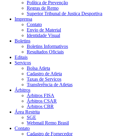
Política de Prevenção
Regras de Remo
Superior Tribunal de Justiça Desportiva
Imprensa
Contato
Envio de Material
Identidade Visual
Boletins
Boletins Informativos
Resultados Oficiais
Editais
Serviços
Bolsa Atleta
Cadastro de Atleta
Taxas de Serviços
Transferência de Atletas
Árbitros
Árbitros FISA
Árbitros CSAR
Árbitros CBR
Área Restrita
SGE
Webmail Remo Brasil
Contato
Cadastro de Fornecedor