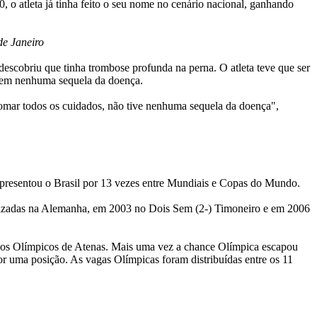
 o atleta já tinha feito o seu nome no cenário nacional, ganhando
de Janeiro
descobriu que tinha trombose profunda na perna. O atleta teve que ser
 sem nenhuma sequela da doença.
tomar todos os cuidados, não tive nenhuma sequela da doença",
 representou o Brasil por 13 vezes entre Mundiais e Copas do Mundo.
alizadas na Alemanha, em 2003 no Dois Sem (2-) Timoneiro e em 2006
Jogos Olímpicos de Atenas. Mais uma vez a chance Olímpica escapou
or uma posição. As vagas Olímpicas foram distribuídas entre os 11