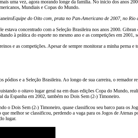
mais uma vez, agora morando longe da família. No início dos anos 2000,
-Americanos, Mundiais e Copas do Mundo.
Equipe do Oito com, prata no Pan-Americano de 2007, no Rio 
ele estava concentrado com a Seleção Brasileira nos anos 2000. Gibran 
 Voltando à prática do esporte no mesmo ano e as competições em 2001,
reinos e as competições. Apesar de sempre monitorar a minha perna e 
os pódios e a Seleção Brasileira. Ao longo de sua carreira, o remador
quistando o oitavo lugar geral na em duas edições Copa do Mundo, re
ial da Espanha em 2002, também no Dois Sem (2-) Timoneiro.
ando o Dois Sem (2-) Timoneiro, quase classificou seu barco para os 
 o que melhor se classificou, perdendo a vaga para os Jogos de Atenas p
do lugar.