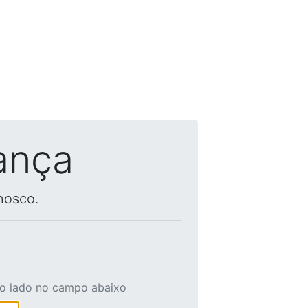
ança
nosco.
ao lado no campo abaixo