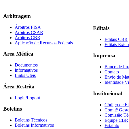
Arbitragem
Árbitros FISA
Editais
Árbitros CSAR
Árbitros CBR
Editais CBR
Aplicação de Recursos Federais
Editais Exter
Área Médica
Imprensa
Documentos
Banco de Im
Informativos
Contato
Links Úteis
Envio de Mat
Identidade Vi
Área Restrita
Institucional
Login/Logout
Código de Ét
Boletins
Comitê Gesto
Comissão Té
Boletins Técnicos
Equipe CBR
Boletins Informativos
Estatuto