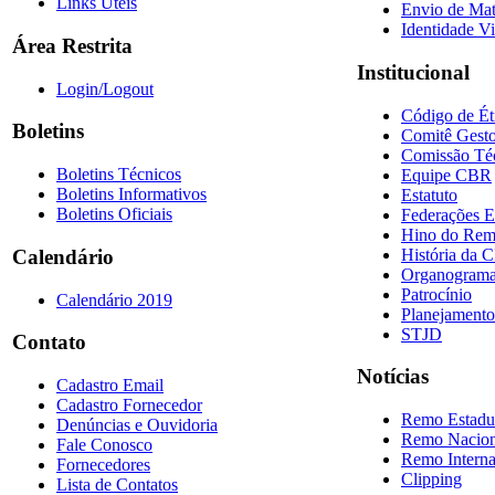
Links Úteis
Envio de Mat
Identidade Vi
Área Restrita
Institucional
Login/Logout
Código de Ét
Boletins
Comitê Gesto
Comissão Té
Boletins Técnicos
Equipe CBR
Boletins Informativos
Estatuto
Boletins Oficiais
Federações E
Hino do Re
História da 
Calendário
Organogram
Patrocínio
Calendário 2019
Planejamento
STJD
Contato
Notícias
Cadastro Email
Cadastro Fornecedor
Remo Estadu
Denúncias e Ouvidoria
Remo Nacion
Fale Conosco
Remo Interna
Fornecedores
Clipping
Lista de Contatos