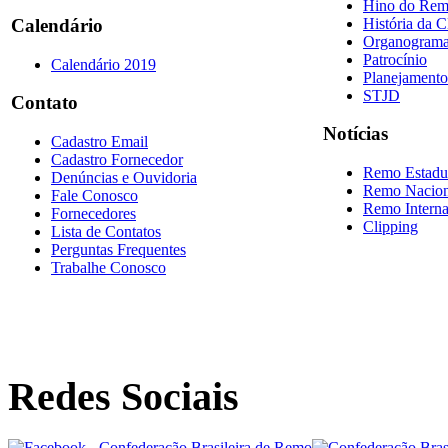
Hino do Re
História da 
Calendário
Organogram
Patrocínio
Calendário 2019
Planejamento
STJD
Contato
Notícias
Cadastro Email
Cadastro Fornecedor
Remo Estadu
Denúncias e Ouvidoria
Remo Nacion
Fale Conosco
Remo Interna
Fornecedores
Clipping
Lista de Contatos
Perguntas Frequentes
Trabalhe Conosco
Redes Sociais