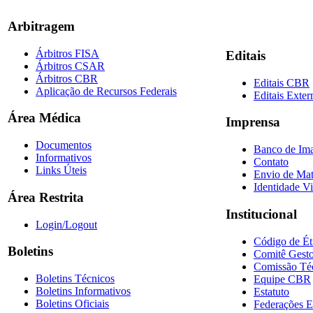
Arbitragem
Árbitros FISA
Editais
Árbitros CSAR
Árbitros CBR
Editais CBR
Aplicação de Recursos Federais
Editais Exter
Área Médica
Imprensa
Documentos
Banco de Im
Informativos
Contato
Links Úteis
Envio de Mat
Identidade Vi
Área Restrita
Institucional
Login/Logout
Código de Ét
Boletins
Comitê Gesto
Comissão Té
Boletins Técnicos
Equipe CBR
Boletins Informativos
Estatuto
Boletins Oficiais
Federações E