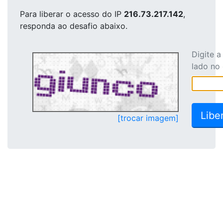
Para liberar o acesso
do IP
216.73.217.142
,
responda ao desafio abaixo.
Digite 
lado no
[trocar imagem]