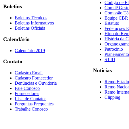
Código de Ét
Boletins
Comitê Gesto
Comissão Té
Boletins Técnicos
Equipe CBR
Boletins Informativos
Estatuto
Boletins Oficiais
Federações E
Hino do Re
História da 
Calendário
Organogram
Patrocínio
Calendário 2019
Planejamento
STJD
Contato
Notícias
Cadastro Email
Cadastro Fornecedor
Remo Estadu
Denúncias e Ouvidoria
Remo Nacion
Fale Conosco
Remo Interna
Fornecedores
Clipping
Lista de Contatos
Perguntas Frequentes
Trabalhe Conosco