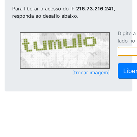
Para liberar o acesso
do IP
216.73.216.241
,
responda ao desafio abaixo.
Digite 
lado no
[trocar imagem]