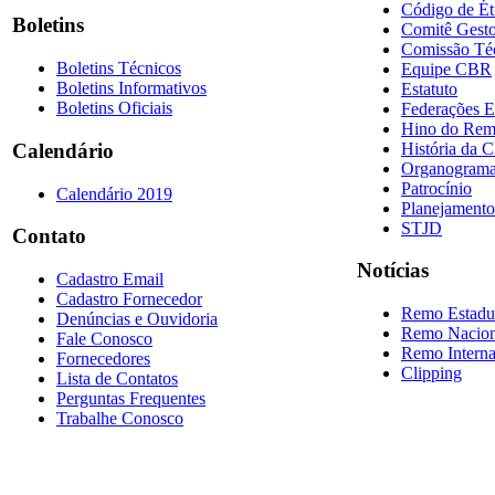
Código de Ét
Boletins
Comitê Gesto
Comissão Té
Boletins Técnicos
Equipe CBR
Boletins Informativos
Estatuto
Boletins Oficiais
Federações E
Hino do Re
História da 
Calendário
Organogram
Patrocínio
Calendário 2019
Planejamento
STJD
Contato
Notícias
Cadastro Email
Cadastro Fornecedor
Remo Estadu
Denúncias e Ouvidoria
Remo Nacion
Fale Conosco
Remo Interna
Fornecedores
Clipping
Lista de Contatos
Perguntas Frequentes
Trabalhe Conosco