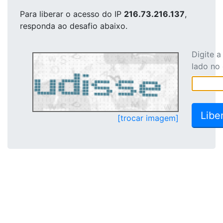
Para liberar o acesso
do IP
216.73.216.137
,
responda ao desafio abaixo.
Digite 
lado no
[trocar imagem]