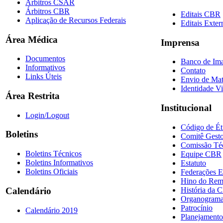
Árbitros CSAR
Árbitros CBR
Editais CBR
Aplicação de Recursos Federais
Editais Exter
Área Médica
Imprensa
Documentos
Banco de Im
Informativos
Contato
Links Úteis
Envio de Mat
Identidade Vi
Área Restrita
Institucional
Login/Logout
Código de Ét
Boletins
Comitê Gesto
Comissão Té
Boletins Técnicos
Equipe CBR
Boletins Informativos
Estatuto
Boletins Oficiais
Federações E
Hino do Re
História da 
Calendário
Organogram
Patrocínio
Calendário 2019
Planejamento