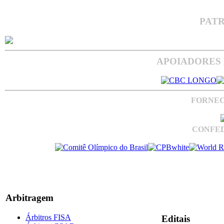
PAT
APOIADORES 
FORNEC
CONFED
Arbitragem
Árbitros FISA
Editais