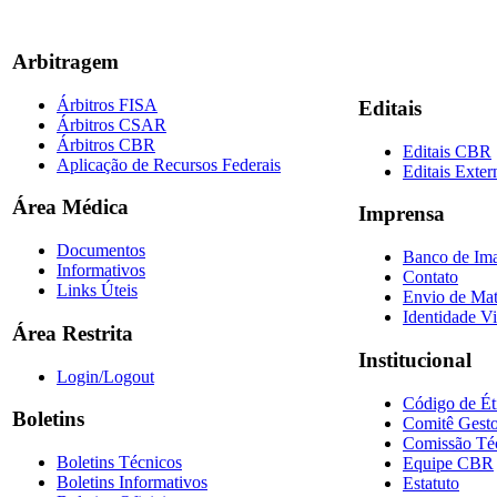
Arbitragem
Árbitros FISA
Editais
Árbitros CSAR
Árbitros CBR
Editais CBR
Aplicação de Recursos Federais
Editais Exter
Área Médica
Imprensa
Documentos
Banco de Im
Informativos
Contato
Links Úteis
Envio de Mat
Identidade Vi
Área Restrita
Institucional
Login/Logout
Código de Ét
Boletins
Comitê Gesto
Comissão Té
Boletins Técnicos
Equipe CBR
Boletins Informativos
Estatuto