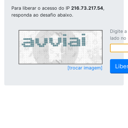
Para liberar o acesso
do IP
216.73.217.54
,
responda ao desafio abaixo.
Digite 
lado no
[trocar imagem]