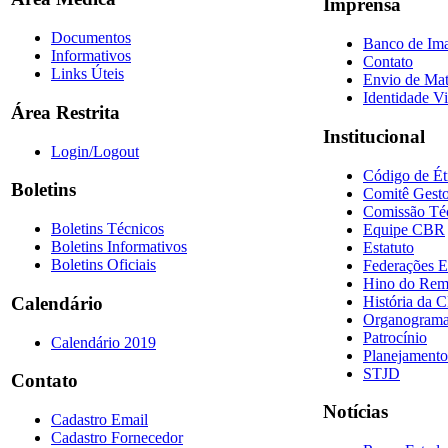
Imprensa
Documentos
Banco de Im
Informativos
Contato
Links Úteis
Envio de Mat
Identidade Vi
Área Restrita
Institucional
Login/Logout
Código de Ét
Boletins
Comitê Gesto
Comissão Té
Boletins Técnicos
Equipe CBR
Boletins Informativos
Estatuto
Boletins Oficiais
Federações E
Hino do Re
História da 
Calendário
Organogram
Patrocínio
Calendário 2019
Planejamento
STJD
Contato
Notícias
Cadastro Email
Cadastro Fornecedor