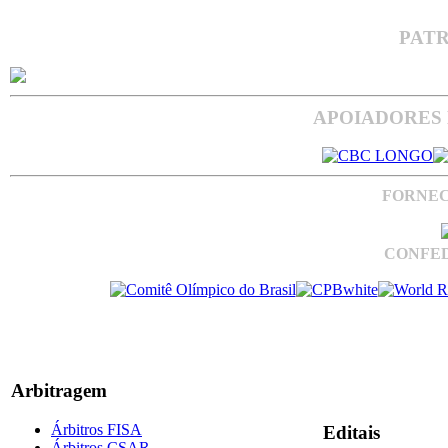
PAT
APOIADORES 
FORNEC
CONFED
Arbitragem
Árbitros FISA
Editais
Árbitros CSAR