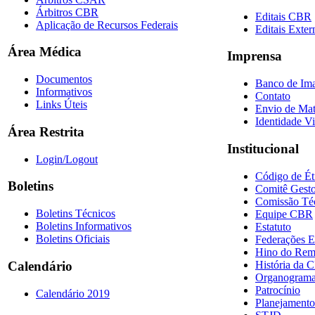
Árbitros CBR
Editais CBR
Aplicação de Recursos Federais
Editais Exter
Área Médica
Imprensa
Documentos
Banco de Im
Informativos
Contato
Links Úteis
Envio de Mat
Identidade Vi
Área Restrita
Institucional
Login/Logout
Código de Ét
Boletins
Comitê Gesto
Comissão Té
Boletins Técnicos
Equipe CBR
Boletins Informativos
Estatuto
Boletins Oficiais
Federações E
Hino do Re
História da 
Calendário
Organogram
Patrocínio
Calendário 2019
Planejamento