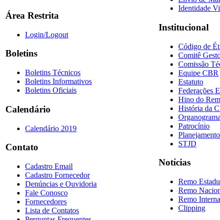
Identidade Vi
Área Restrita
Institucional
Login/Logout
Código de Ét
Boletins
Comitê Gesto
Comissão Té
Boletins Técnicos
Equipe CBR
Boletins Informativos
Estatuto
Boletins Oficiais
Federações E
Hino do Re
História da 
Calendário
Organogram
Patrocínio
Calendário 2019
Planejamento
STJD
Contato
Notícias
Cadastro Email
Cadastro Fornecedor
Remo Estadu
Denúncias e Ouvidoria
Remo Nacion
Fale Conosco
Remo Interna
Fornecedores
Clipping
Lista de Contatos
Perguntas Frequentes