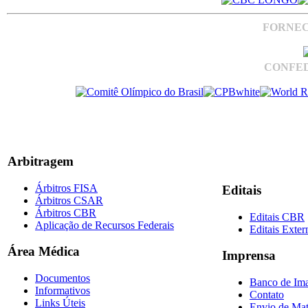
FORNEC
CONFED
Arbitragem
Árbitros FISA
Editais
Árbitros CSAR
Árbitros CBR
Editais CBR
Aplicação de Recursos Federais
Editais Exter
Área Médica
Imprensa
Documentos
Banco de Im
Informativos
Contato
Links Úteis
Envio de Mat