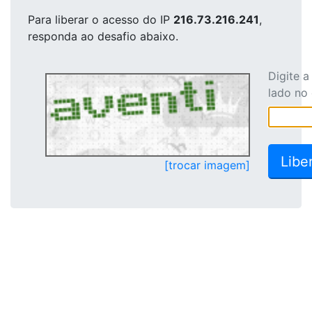
Para liberar o acesso
do IP
216.73.216.241
,
responda ao desafio abaixo.
Digite 
lado no
[trocar imagem]