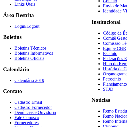
Contato
Links Úteis
Envio de Mat
Identidade Vi
Área Restrita
Institucional
Login/Logout
Código de Ét
Boletins
Comitê Gesto
Comissão Té
Boletins Técnicos
Equipe CBR
Boletins Informativos
Estatuto
Boletins Oficiais
Federações E
Hino do Re
História da 
Calendário
Organogram
Patrocínio
Calendário 2019
Planejamento
STJD
Contato
Notícias
Cadastro Email
Cadastro Fornecedor
Remo Estadu
Denúncias e Ouvidoria
Remo Nacion
Fale Conosco
Remo Interna
Fornecedores
Clipping