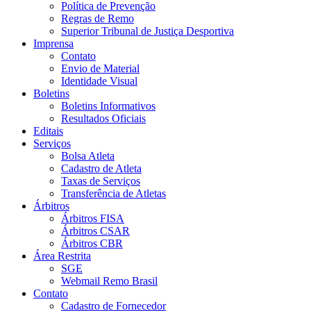
Política de Prevenção
Regras de Remo
Superior Tribunal de Justiça Desportiva
Imprensa
Contato
Envio de Material
Identidade Visual
Boletins
Boletins Informativos
Resultados Oficiais
Editais
Serviços
Bolsa Atleta
Cadastro de Atleta
Taxas de Serviços
Transferência de Atletas
Árbitros
Árbitros FISA
Árbitros CSAR
Árbitros CBR
Área Restrita
SGE
Webmail Remo Brasil
Contato
Cadastro de Fornecedor