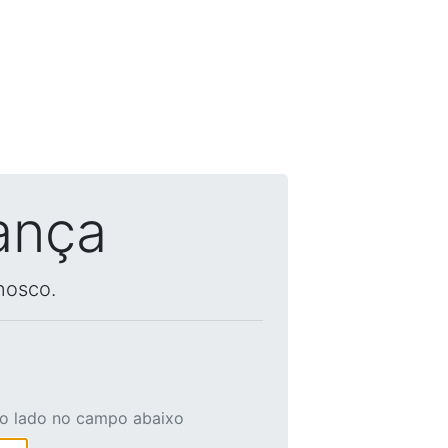
ança
nosco.
ao lado no campo abaixo