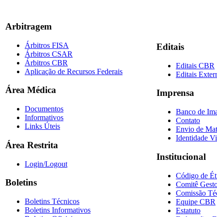
Arbitragem
Árbitros FISA
Editais
Árbitros CSAR
Árbitros CBR
Editais CBR
Aplicação de Recursos Federais
Editais Exter
Área Médica
Imprensa
Documentos
Banco de Im
Informativos
Contato
Links Úteis
Envio de Mat
Identidade Vi
Área Restrita
Institucional
Login/Logout
Código de Ét
Boletins
Comitê Gesto
Comissão Té
Boletins Técnicos
Equipe CBR
Boletins Informativos
Estatuto