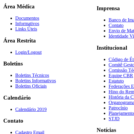
Área Médica
Imprensa
Documentos
Banco de Im
Informativos
Contato
Links Úteis
Envio de Mat
Identidade Vi
Área Restrita
Institucional
Login/Logout
Código de Ét
Boletins
Comitê Gesto
Comissão Té
Boletins Técnicos
Equipe CBR
Boletins Informativos
Estatuto
Boletins Oficiais
Federações E
Hino do Re
História da 
Calendário
Organogram
Patrocínio
Calendário 2019
Planejamento
STJD
Contato
Notícias
Cadastro Email