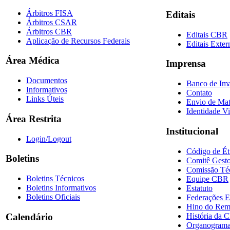
Árbitros FISA
Editais
Árbitros CSAR
Árbitros CBR
Editais CBR
Aplicação de Recursos Federais
Editais Exter
Área Médica
Imprensa
Documentos
Banco de Im
Informativos
Contato
Links Úteis
Envio de Mat
Identidade Vi
Área Restrita
Institucional
Login/Logout
Código de Ét
Boletins
Comitê Gesto
Comissão Té
Boletins Técnicos
Equipe CBR
Boletins Informativos
Estatuto
Boletins Oficiais
Federações E
Hino do Re
História da 
Calendário
Organogram