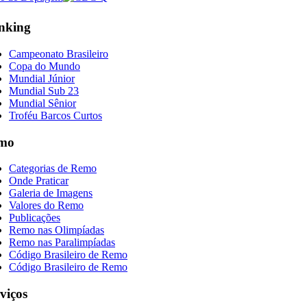
nking
Campeonato Brasileiro
Copa do Mundo
Mundial Júnior
Mundial Sub 23
Mundial Sênior
Troféu Barcos Curtos
mo
Categorias de Remo
Onde Praticar
Galeria de Imagens
Valores do Remo
Publicações
Remo nas Olimpíadas
Remo nas Paralimpíadas
Código Brasileiro de Remo
Código Brasileiro de Remo
viços