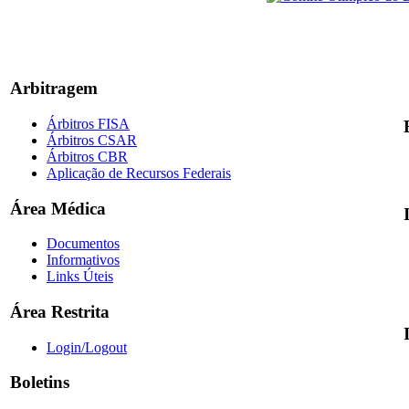
Arbitragem
Árbitros FISA
Árbitros CSAR
Árbitros CBR
Aplicação de Recursos Federais
Área Médica
Documentos
Informativos
Links Úteis
Área Restrita
Login/Logout
Boletins