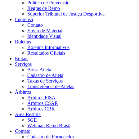
Política de Prevenção
Regras de Remo
Superior Tribunal de Justiça Desportiva
Imprensa
Contato
Envio de Material
Identidade Visual
Boletins
Boletins Informativos
Resultados Oficiais
Editais
Serviços
Bolsa Atleta
Cadastro de Atleta
Taxas de Serviços
Transferência de Atletas
Árbitros
Árbitros FISA
Árbitros CSAR
Árbitros CBR
Área Restrita
SGE
Webmail Remo Brasil
Contato
Cadastro de Fornecedor