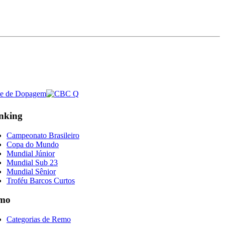
nking
Campeonato Brasileiro
Copa do Mundo
Mundial Júnior
Mundial Sub 23
Mundial Sênior
Troféu Barcos Curtos
mo
Categorias de Remo