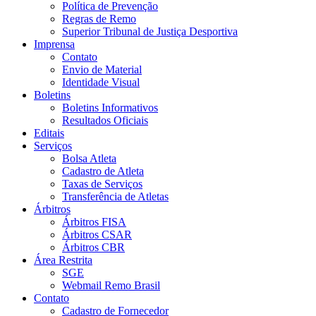
Política de Prevenção
Regras de Remo
Superior Tribunal de Justiça Desportiva
Imprensa
Contato
Envio de Material
Identidade Visual
Boletins
Boletins Informativos
Resultados Oficiais
Editais
Serviços
Bolsa Atleta
Cadastro de Atleta
Taxas de Serviços
Transferência de Atletas
Árbitros
Árbitros FISA
Árbitros CSAR
Árbitros CBR
Área Restrita
SGE
Webmail Remo Brasil
Contato
Cadastro de Fornecedor