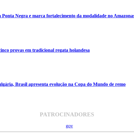
 Ponta Negra e marca fortalecimento da modalidade no Amazona
inco provas em tradicional regata holandesa
ulgária, Brasil apresenta evolução na Copa do Mundo de remo
PATROCINADORES