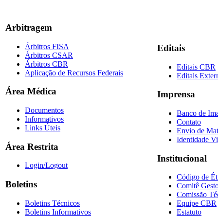
Arbitragem
Árbitros FISA
Editais
Árbitros CSAR
Árbitros CBR
Editais CBR
Aplicação de Recursos Federais
Editais Exter
Área Médica
Imprensa
Documentos
Banco de Im
Informativos
Contato
Links Úteis
Envio de Mat
Identidade Vi
Área Restrita
Institucional
Login/Logout
Código de Ét
Boletins
Comitê Gesto
Comissão Té
Boletins Técnicos
Equipe CBR
Boletins Informativos
Estatuto